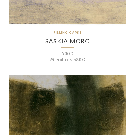
FILLING GAPS I
SASKIA MORO
700€
Miembros:
580€