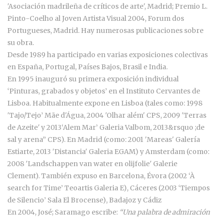
'Asociación madrileña de críticos de arte', Madrid; Premio L.
Pinto-Coelho al Joven Artista Visual 2004, Forum dos
Portugueses, Madrid. Hay numerosas publicaciones sobre
su obra.
Desde 1989 ha participado en varias exposiciones colectivas
en España, Portugal, Países Bajos, Brasil e India.
En 1995 inauguró su primera exposición individual
‘Pinturas, grabados y objetos’ en el Instituto Cervantes de
Lisboa. Habitualmente expone en Lisboa (tales como: 1998
'Tajo/Tejo’ Mãe d'Água, 2004 'Olhar além' CPS, 2009 'Terras
de Azeite' y 2013‘Alem Mar’ Galeria Valbom, 2013&rsquo ;de
sal y arena” CPS). En Madrid (como: 2001 'Mareas' Galería
Estiarte, 2013 'Distancia' Galeria EGAM) y Amsterdam (como:
2008 'Landschappen van water en olijfolie' Galerie
Clement). También expuso en Barcelona, Évora (2002 ‘À
search for Time’ Teoartis Galeria E), Cáceres (2003 ‘Tiempos
de Silencio’ Sala El Brocense), Badajoz y Cádiz
En 2004, José; Saramago escribe:
“Una palabra de admiración