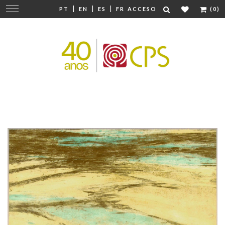
|
|
|
Cambiar
PT
EN
ES
FR
ACCESO
(0)
navegación