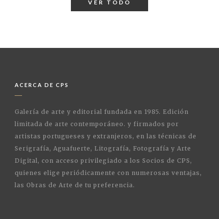
VER TODO
ACERCA DE CPS
Galería de arte y editorial fundada en 1985. Edición
limitada de arte contemporáneo. y firmados por
artistas portugueses y extranjeros, en las técnicas de
Serigrafía, Aguafuerte, Litografía, Fotografía y Arte
Digital, con acceso privilegiado a los Socios de CPS,
quienes elige periódicamente con numerosas ventajas,
las Obras de Arte de tu preferencia.