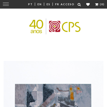
|
|
|
Cambiar
PT
EN
ES
FR
ACCESO
(0)
navegación