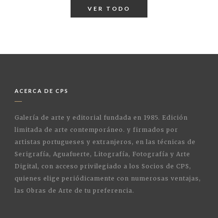
VER TODO
ACERCA DE CPS
Galería de arte y editorial fundada en 1985. Edición
limitada de arte contemporáneo. y firmados por
artistas portugueses y extranjeros, en las técnicas de
Serigrafía, Aguafuerte, Litografía, Fotografía y Arte
Digital, con acceso privilegiado a los Socios de CPS,
quienes elige periódicamente con numerosas ventajas,
las Obras de Arte de tu preferencia.