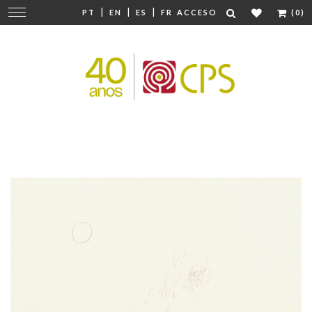
|
|
|
Cambiar
PT
EN
ES
FR
ACCESO
(0)
navegación