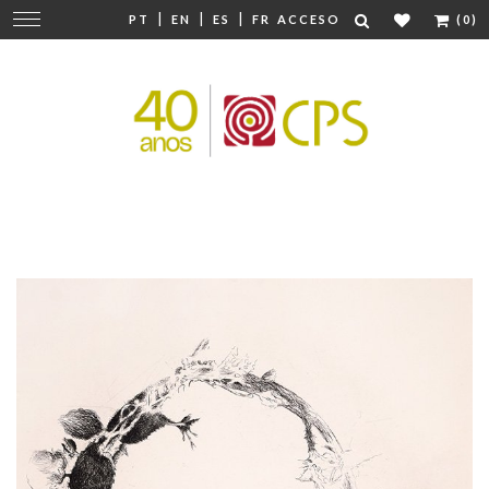
|
|
|
Cambiar
PT
EN
ES
FR
ACCESO
(0)
navegación