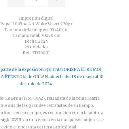
Impresión digital
Papel LS Fine Art White Velvet 270gr
Tamaño de la imagen: 55x40 cm
Tamaño total: 70x50 cm
Fecha: 2024
25 unidades
Ref.: ED36891
parte de la exposición «JE T'AUTORISE A ÊTRE MOI,
A ÊTRE TOI» de ORLAN, abierta del 18 de mayo al 10
de junio de 2024.
ée-Le Brun (1755-1842), retratista de la reina María
 fue una de las grandes retratistas de su tiempo.
irtuosa en su campo, es reconocida como la pintora
siglo XVIII, en una época en la que pocas mujeres se
revían a tener una carrera profesional.