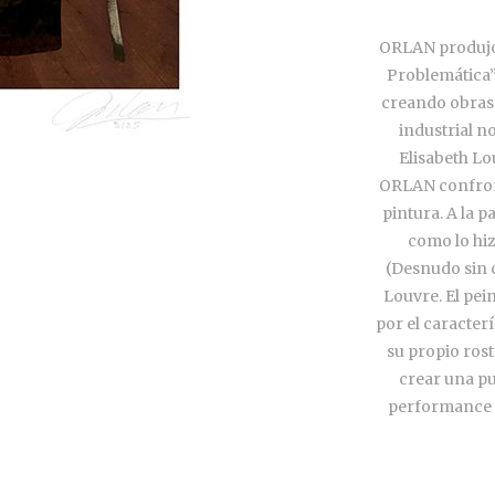
ORLAN produjo 
Problemática”,
creando obras 
industrial no
Elisabeth Lo
ORLAN confront
pintura. A la p
como lo hiz
(Desnudo sin c
Louvre. El pei
por el caracter
su propio rost
crear una pu
performance “