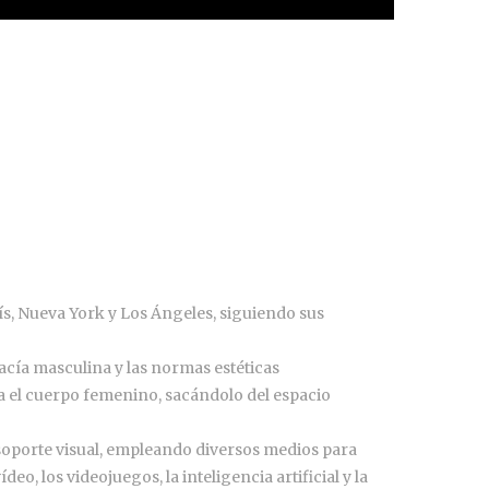
ís, Nueva York y Los Ángeles, siguiendo sus
acía masculina y las normas estéticas
erta el cuerpo femenino, sacándolo del espacio
soporte visual, empleando diversos medios para
o, los videojuegos, la inteligencia artificial y la