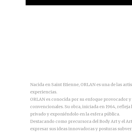
Nacida en Saint Etienne, ORLAN es una de las arti
experiencias.
ORLAN es conocida por su enfoque provocador y atr
convencionales. Su obra, iniciada en 1964, refleja 
privado y exponiéndolo en la esfera pública.
Destacando como precursora del Body Art y el Art
expresar sus ideas innovadoras y posturas subversiva