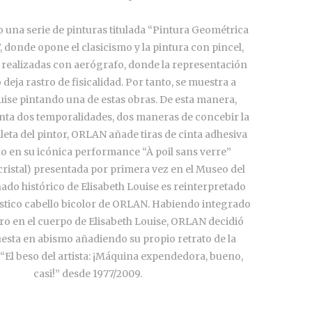
una serie de pinturas titulada “Pintura Geométrica
 donde opone el clasicismo y la pintura con pincel,
realizadas con aerógrafo, donde la representación
 deja rastro de fisicalidad. Por tanto, se muestra a
uise pintando una de estas obras. De esta manera,
a dos temporalidades, dos maneras de concebir la
aleta del pintor, ORLAN añade tiras de cinta adhesiva
o en su icónica performance “À poil sans verre”
ristal) presentada por primera vez en el Museo del
nado histórico de Elisabeth Louise es reinterpretado
ístico cabello bicolor de ORLAN. Habiendo integrado
ro en el cuerpo de Elisabeth Louise, ORLAN decidió
esta en abismo añadiendo su propio retrato de la
El beso del artista: ¡Máquina expendedora, bueno,
casi!” desde 1977/2009.