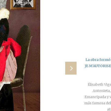
La obra formó 
JE M'AUTORISE 
Élisabeth Vig
Antonieta,
Emancipada y v
más famosa del 
at