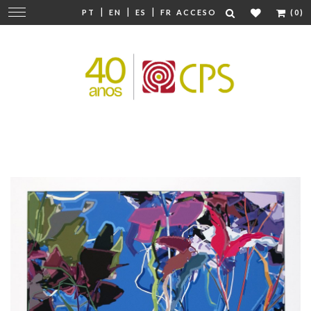
|
|
|
Cambiar
PT
EN
ES
FR
ACCESO
(0)
navegación