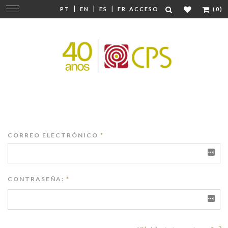
|
|
|
Cambiar
PT
EN
ES
FR
ACCESO
(0)
navegación
CORREO ELECTRÓNICO
*
CONTRASEÑA:
*