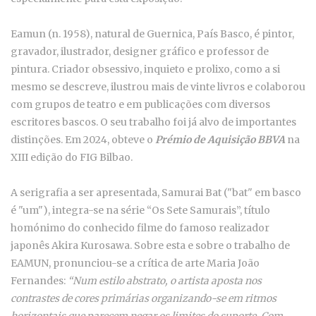
Eamun (n. 1958), natural de Guernica, País Basco, é pintor,
gravador, ilustrador, designer gráfico e professor de
pintura. Criador obsessivo, inquieto e prolixo, como a si
mesmo se descreve, ilustrou mais de vinte livros e colaborou
com grupos de teatro e em publicações com diversos
escritores bascos. O seu trabalho foi já alvo de importantes
distinções. Em 2024, obteve o
Prémio de Aquisição BBVA
na
XIII edição do FIG Bilbao.
A serigrafia a ser apresentada, Samurai Bat ("bat" em basco
é "um"), integra-se na série “Os Sete Samurais”, título
homónimo do conhecido filme do famoso realizador
japonês Akira Kurosawa. Sobre esta e sobre o trabalho de
EAMUN, pronunciou-se a crítica de arte Maria João
Fernandes:
“Num estilo abstrato, o artista aposta nos
contrastes de cores primárias organizando-se em ritmos
horizontais que parecem negar os limites do suporte. Com