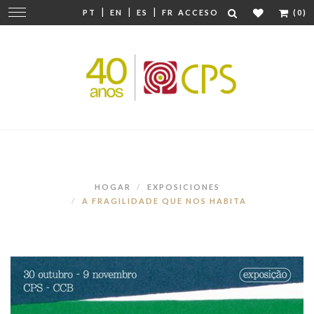
|
|
|
Cambiar
PT
EN
ES
FR
ACCESO
(0)
navegación
HOGAR
EXPOSICIONES
A FRAGILIDADE QUE NOS HABITA