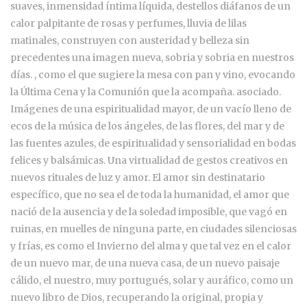
suaves, inmensidad íntima líquida, destellos diáfanos de un
calor palpitante de rosas y perfumes, lluvia de lilas
matinales, construyen con austeridad y belleza sin
precedentes una imagen nueva, sobria y sobria en nuestros
días. , como el que sugiere la mesa con pan y vino, evocando
la Última Cena y la Comunión que la acompaña. asociado.
Imágenes de una espiritualidad mayor, de un vacío lleno de
ecos de la música de los ángeles, de las flores, del mar y de
las fuentes azules, de espiritualidad y sensorialidad en bodas
felices y balsámicas. Una virtualidad de gestos creativos en
nuevos rituales de luz y amor. El amor sin destinatario
específico, que no sea el de toda la humanidad, el amor que
nació de la ausencia y de la soledad imposible, que vagó en
ruinas, en muelles de ninguna parte, en ciudades silenciosas
y frías, es como el Invierno del alma y que tal vez en el calor
de un nuevo mar, de una nueva casa, de un nuevo paisaje
cálido, el nuestro, muy portugués, solar y auráfico, como un
nuevo libro de Dios, recuperando la original, propia y