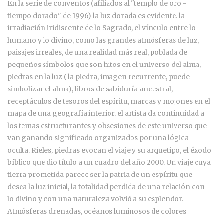
En la serie de conventos (afiliados al "templo de oro -
tiempo dorado" de 1996) la luz dorada es evidente. la
irradiación iridiscente de lo Sagrado, el vínculo entre lo
humano y lo divino, como las grandes atmósferas de luz,
paisajes irreales, de una realidad más real, poblada de
pequeños símbolos que son hitos en el universo del alma,
piedras en la luz ( la piedra, imagen recurrente, puede
simbolizar el alma), libros de sabiduría ancestral,
receptáculos de tesoros del espíritu, marcas y mojones en el
mapa de una geografía interior. el artista da continuidad a
los temas estructurantes y obsesiones de este universo que
van ganando significado organizados por una lógica
oculta. Rieles, piedras evocan el viaje y su arquetipo, el éxodo
bíblico que dio título a un cuadro del año 2000. Un viaje cuya
tierra prometida parece ser la patria de un espíritu que
desea la luz inicial, la totalidad perdida de una relación con
lo divino y con una naturaleza volvió a su esplendor.
Atmósferas drenadas, océanos luminosos de colores