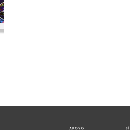
APOYO
S