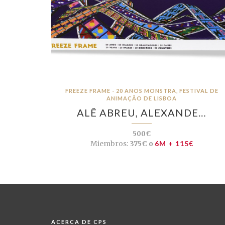
FREEZE FRAME - 20 ANOS MONSTRA, FESTIVAL DE
ANIMAÇÃO DE LISBOA
ALÊ ABREU, ALEXANDE…
500€
Miembros:
375€ o
6M + 115€
ACERCA DE CPS