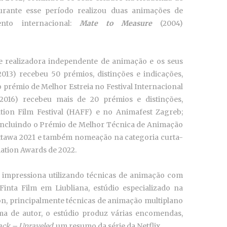
urante esse período realizou duas animações de
nto internacional:
Mate
to Measure
(2004)
 realizadora independente de animação e os seus
013) recebeu 50 prémios, distinções e indicações,
 prémio de Melhor Estreia no Festival Internacional
(2016) recebeu mais de 20 prémios e distinções,
ion Film Festival (HAFF) e no Animafest Zagreb;
 incluindo o Prémio de Melhor Técnica de Animação
Ottawa 2021 e também nomeação na categoria curta-
tion Awards de 2022.
 impressiona utilizando técnicas de animação com
inta Film em Liubliana, estúdio especializado na
n, principalmente técnicas de animação multiplano
a de autor, o estúdio produz várias encomendas,
ack – Unraveled
, um resumo da série da Netflix.