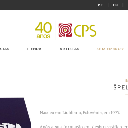
|
|
PT
EN
CIAS
TIENDA
ARTISTAS
SÉ MIEMBRO
E
ŠPE
Nasceu em Liubliana, Eslovénia, em 1977.
Após a sua formação em design gráfico em