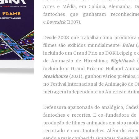
Artes e Média, em Colónia, Alemanha. D
fantoches que ganharam reconhecime
e
Lovesick
(2007).
Desde 2008 que trabalha como produtora e
filmes são exibidos mundialmente:
Boles
(2
incluindo um Grand Prix no DOK Leipzig e o
de Animação de Hiroshima;
Nighthawk
incluindo o Grand Prix no Holland Animat
Steakhouse
(2021), ganhou vários prémios,
no Festival Internacional de Animação de 
metragem independente no American Anima
Defensora apaixonada do analógico, Čadež
fantoches e recortes. É co-fundadora do F
produção de filmes animados em stop motio
recortado e com fantoches. Além do cinem
sendo a mais conhecida
Orange is the New Bl