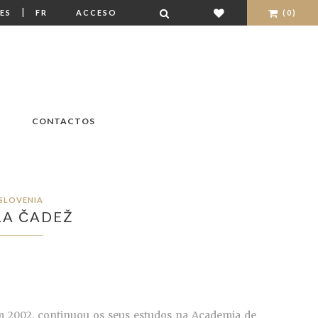
|
ES
FR
ACCESO
(0)
CONTACTOS
SLOVENIA
LA ČADEŽ
 2002, continuou os seus estudos na Academia de