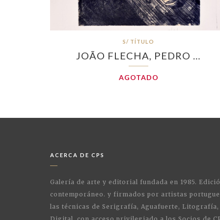
S/ TÍTULO
JOÃO FLECHA, PEDRO …
AGOTADO
ACERCA DE CPS
Galería de arte y editorial fundada en 1985. Edici
contemporáneo. y firmados por artistas portugue
las técnicas de Serigrafía, Aguafuerte, Litografía,
Digital, con acceso privilegiado a los Socios de C