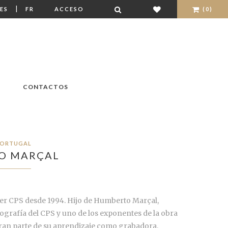
|
ES
FR
ACCESO
(0)
CONTACTOS
ORTUGAL
O MARÇAL
lier CPS desde 1994. Hijo de Humberto Marçal,
tografía del CPS y uno de los exponentes de la obra
ran parte de su aprendizaje como grabadora.