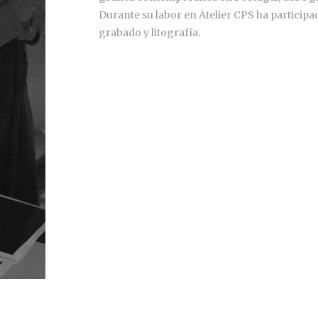
Durante su labor en Atelier CPS ha participa
grabado y litografía.