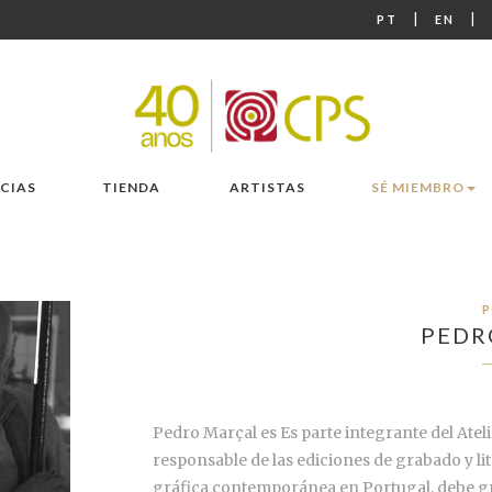
|
|
PT
EN
CIAS
TIENDA
ARTISTAS
SÉ MIEMBRO
P
PEDR
Pedro Marçal es Es parte integrante del Ate
responsable de las ediciones de grabado y li
gráfica contemporánea en Portugal, debe g