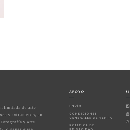
APOYO
S
ENVÍO
ón limitada de arte
CONDICIONES
ses y extranjeros, en
GENERALES DE VENTA
 Fotografía y Arte
POLÍTICA DE
PS, quienes elige
PRIVACIDAD