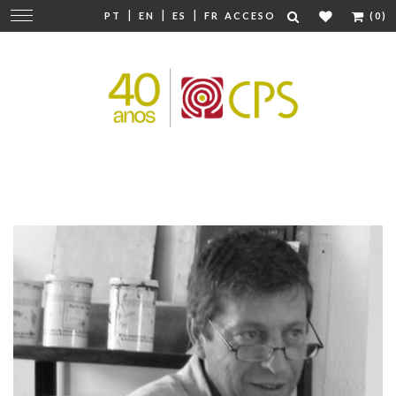
|
|
|
Cambiar
PT
EN
ES
FR
ACCESO
(0)
navegación