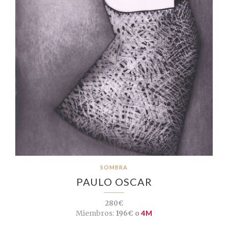
SOMBRA
PAULO OSCAR
280€
Miembros:
196€ o
4M