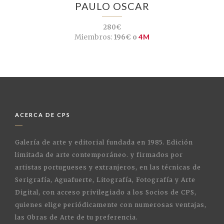
PAULO OSCAR
280€
Miembros:
196€ o
4M
ACERCA DE CPS
Galería de arte y editorial fundada en 1985. Edición
limitada de arte contemporáneo. y firmados por
artistas portugueses y extranjeros, en las técnicas de
Serigrafía, Aguafuerte, Litografía, Fotografía y Arte
Digital, con acceso privilegiado a los Socios de CPS,
quienes elige periódicamente con numerosas ventajas,
las Obras de Arte de tu preferencia.