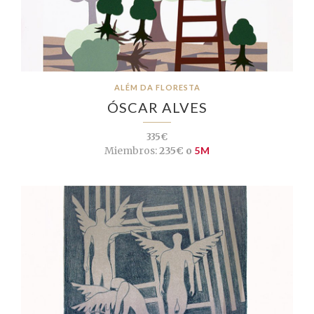
ALÉM DA FLORESTA
ÓSCAR ALVES
335€
Miembros:
235€ o
5M