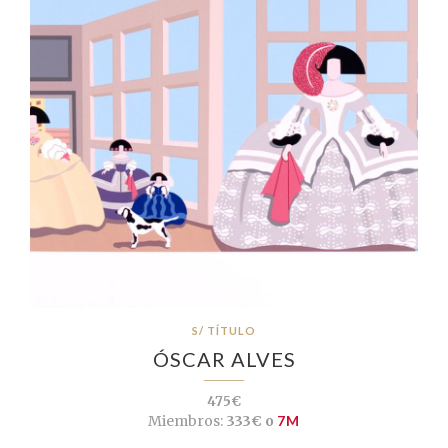
S/ TÍTULO
ÓSCAR ALVES
475€
Miembros:
333€ o
7M