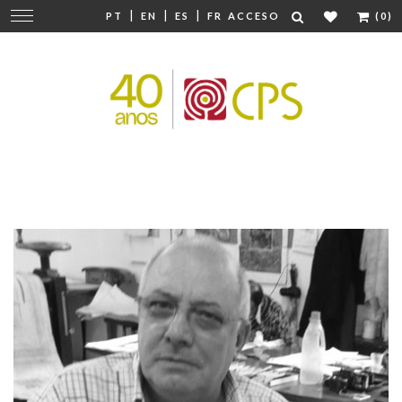
|
|
|
Cambiar
PT
EN
ES
FR
ACCESO
(0)
navegación