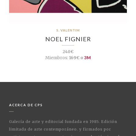
S. VALENTIM
NOEL FIGNIER
240€
Miembros:
169€ o
3M
ACERCA DE CPS
Galería de arte y editorial fundada en 1985. Edición
limitada de arte contemporáneo. y firmados por