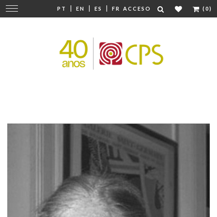
|
|
|
Cambiar
PT
EN
ES
FR
ACCESO
(0)
navegación