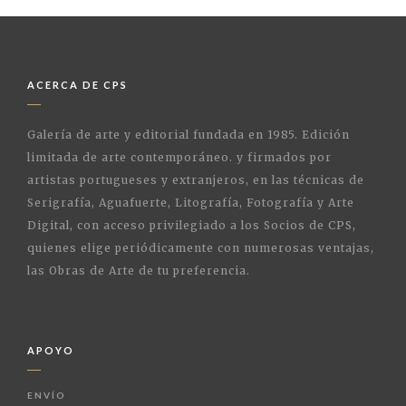
ACERCA DE CPS
Galería de arte y editorial fundada en 1985. Edición
limitada de arte contemporáneo. y firmados por
artistas portugueses y extranjeros, en las técnicas de
Serigrafía, Aguafuerte, Litografía, Fotografía y Arte
Digital, con acceso privilegiado a los Socios de CPS,
quienes elige periódicamente con numerosas ventajas,
las Obras de Arte de tu preferencia.
APOYO
ENVÍO