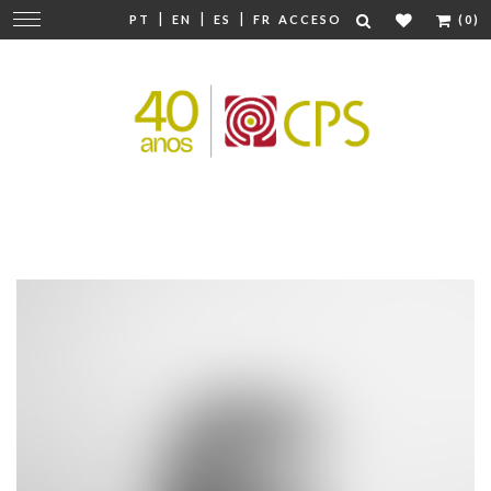
|
|
|
Cambiar
PT
EN
ES
FR
ACCESO
(0)
navegación