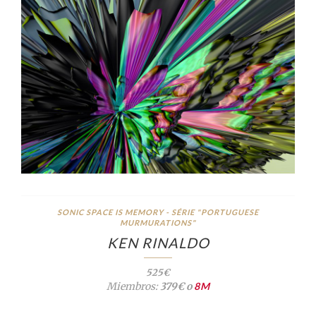
SONIC SPACE IS MEMORY - SÉRIE "PORTUGUESE
MURMURATIONS"
KEN RINALDO
525€
Miembros:
379€ o
8M