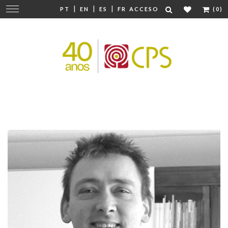
|
|
|
Cambiar
PT
EN
ES
FR
ACCESO
(0)
navegación