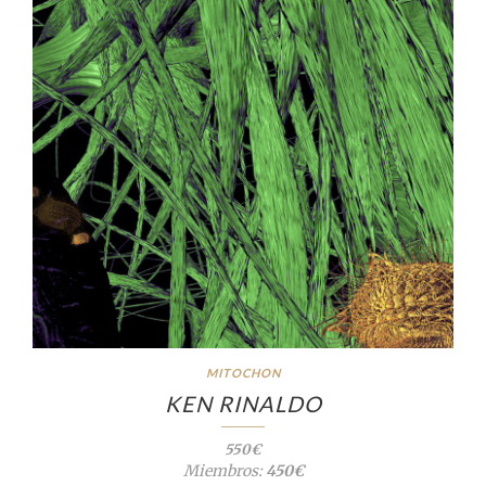
MITOCHON
KEN RINALDO
550€
Miembros:
450€