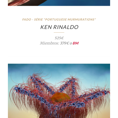
FADO - SÉRIE "PORTUGUESE MURMURATIONS"
KEN RINALDO
525€
Miembros:
379€ o
8M