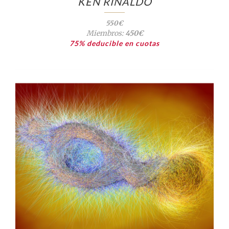
KEN RINALDO
550€
Miembros:
450€
75% deducible en cuotas