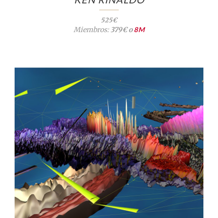
525€
Miembros:
379€ o
8M