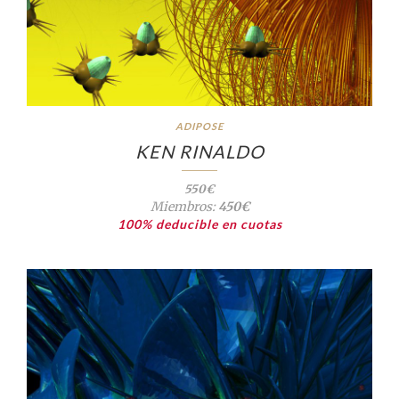
ADIPOSE
KEN RINALDO
550€
Miembros:
450€
100% deducible en cuotas