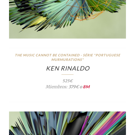
THE MUSIC CANNOT BE CONTAINED - SÉRIE "PORTUGUESE
MURMURATIONS"
KEN RINALDO
525€
Miembros:
379€ o
8M