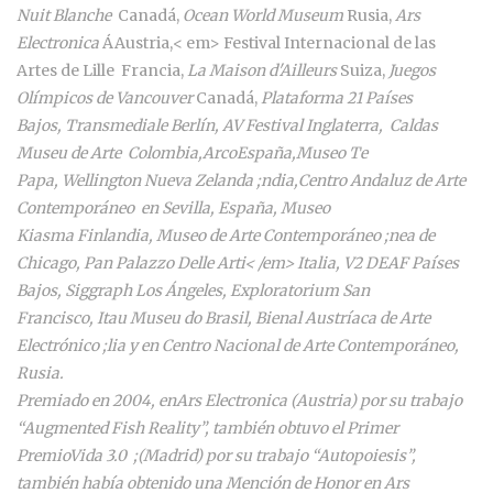
Nuit Blanche
Canadá,
Ocean World Museum
Rusia,
Ars
Electronica
ÁAustria,< em> Festival Internacional de las
Artes de Lille Francia,
La Maison d'Ailleurs
Suiza,
Juegos
Olímpicos de Vancouver
Canadá,
Plataforma 21
Países
Bajos,
Transmediale
Berlín,
AV Festival
Inglaterra,
Caldas
Museu de Arte
Colombia,
Arco
España,
Museo Te
Papa,
Wellington Nueva Zelanda ;ndia,
Centro Andaluz de Arte
Contemporáneo
en Sevilla, España,
Museo
Kiasma
Finlandia,
Museo de Arte Contemporáneo ;nea de
Chicago
,
Pan Palazzo Delle Arti< /em> Italia,
V2 DEAF
Países
Bajos,
Siggraph
Los Ángeles,
Exploratorium
San
Francisco,
Itau Museu do Brasil
,
Bienal Austríaca de Arte
Electrónico ;lia
y en
Centro Nacional de Arte Contemporáneo
,
Rusia.
Premiado en 2004, en
Ars Electronica
(Austria) por su trabajo
“Augmented Fish Reality”, también obtuvo el Primer
Premio
Vida 3.0
;(Madrid) por su trabajo “Autopoiesis”,
también había obtenido una Mención de Honor en
Ars