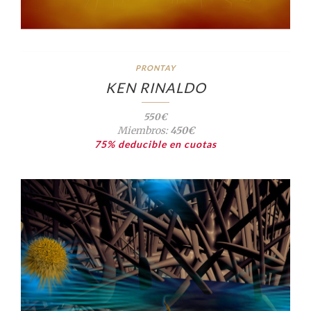
PRONTAY
KEN RINALDO
550€
Miembros:
450€
75% deducible en cuotas