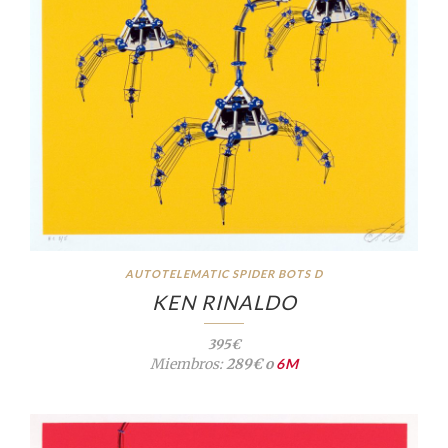
AUTOTELEMATIC SPIDER BOTS D
KEN RINALDO
395€
Miembros:
289€ o
6M