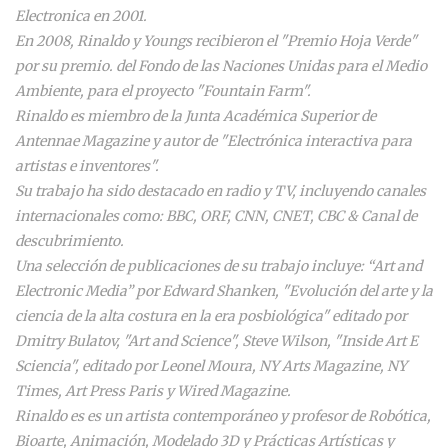
Electronica
en 2001.
En 2008, Rinaldo y Youngs recibieron el "Premio Hoja Verde"
por su premio. del Fondo de las Naciones Unidas para el Medio
Ambiente, para el proyecto "Fountain Farm".
Rinaldo es miembro de la Junta Académica Superior de
Antennae Magazine
y autor de "Electrónica interactiva para
artistas e inventores".
Su trabajo ha sido destacado en radio y TV, incluyendo canales
internacionales como: BBC, ORF, CNN, CNET, CBC & Canal de
descubrimiento.
Una selección de publicaciones de su trabajo incluye: “Art and
Electronic Media” por Edward Shanken, "Evolución del arte y la
ciencia de la alta costura en la era posbiológica" editado por
Dmitry Bulatov, "Art and Science", Steve Wilson, "Inside Art E
Sciencia", editado por Leonel Moura, NY Arts Magazine, NY
Times, Art Press Paris y Wired Magazine.
Rinaldo es es un artista contemporáneo y profesor de Robótica,
Bioarte, Animación, Modelado 3D y Prácticas Artísticas y