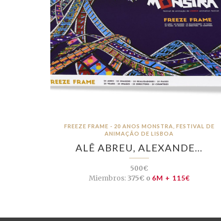
FREEZE FRAME - 20 ANOS MONSTRA, FESTIVAL DE
ANIMAÇÃO DE LISBOA
ALÊ ABREU, ALEXANDE…
500€
Miembros:
375€ o
6M + 115€