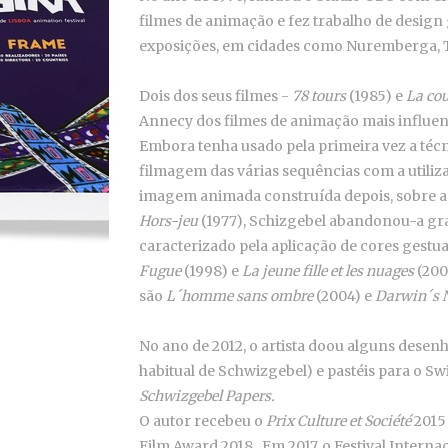
filmes de animação e fez trabalho de design 
exposições, em cidades como Nuremberga, T
Dois dos seus filmes -
78 tours
(1985) e
La cou
Annecy dos filmes de animação mais influe
Embora tenha usado pela primeira vez a técn
filmagem das várias sequências com a utiliz
imagem animada construída depois, sobre a 
Hors-jeu
(1977), Schizgebel abandonou-a gra
caracterizado pela aplicação de cores gestu
Fugue
(1998) e
La jeune fille et les nuages
(200
são
L´homme sans ombre
(2004) e
Darwin´s 
No ano de 2012, o artista doou alguns desenh
habitual de Schwizgebel) e pastéis para o Sw
Schwizgebel Papers.
O autor recebeu o
Prix Culture et Société
2015 
Film Award 2018. Em 2017, o Festival Inter