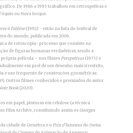
gráfico. De 1986 a 1995 trabalhou em retrospetivas e
óquio ou Nova Iorque.
rse à l'abîme
(1992) - estão na lista do festival de
ntes do mundo, publicada em 2006.
ica de rotoscopia- processo que consiste na
ação de figuras humanas verdadeiras, sendo a
própria película – nos filmes
Perspetivas
(1975) e
dualmente em prol de um desenho mais irrestrito,
ais e uso frequente de construções geométricas:
0). Outros filmes conhecidos e premiados do autor
Note Book
(2020)
.
os em papel, pinturas em celulose (a técnica
iss Film Archive, constituindo assim os
Georges
da cidade de Genebra e o
Prix d'honneur
do Swiss
nacional de Cinema de Animação de Annency