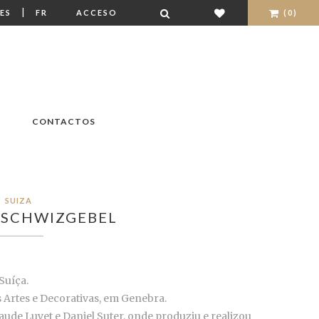
|
ES
FR
ACCESO
(0)
CONTACTOS
SUIZA
 SCHWIZGEBEL
Suíça.
s Artes e Decorativas, em Genebra.
ude Luyet e Daniel Suter, onde produziu e realizou