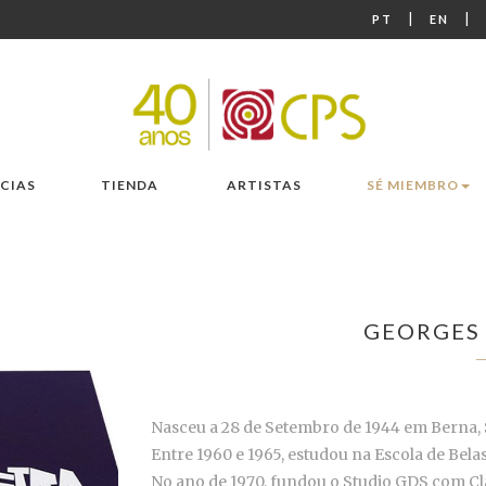
|
|
PT
EN
CIAS
TIENDA
ARTISTAS
SÉ MIEMBRO
GEORGES
Nasceu a 28 de Setembro de 1944 em Berna, 
Entre 1960 e 1965, estudou na Escola de Bela
No ano de 1970, fundou o Studio GDS com Cla