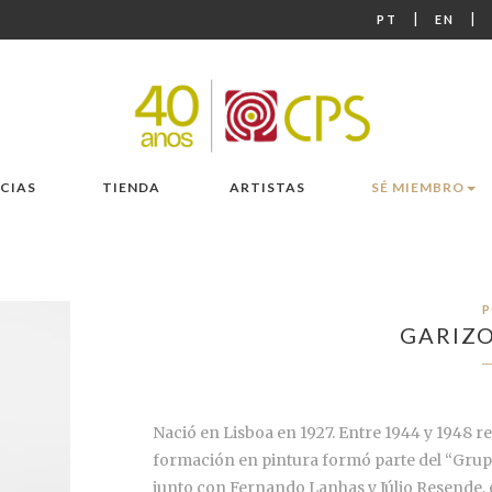
|
|
PT
EN
CIAS
TIENDA
ARTISTAS
SÉ MIEMBRO
P
GARIZ
Nació en Lisboa en 1927. Entre 1944 y 1948 re
formación en pintura formó parte del “Grup
junto con Fernando Lanhas y Júlio Resende, e