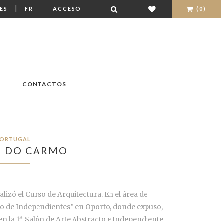
|
ES
FR
ACCESO
(0)
CONTACTOS
ORTUGAL
O DO CARMO
alizó el Curso de Arquitectura. En el área de
o de Independientes” en Oporto, donde expuso,
n la 1ª. Salón de Arte Abstracto e Independiente.