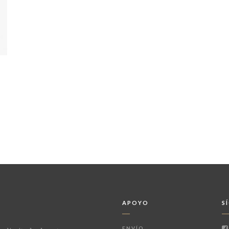
APOYO
S
ENVÍO