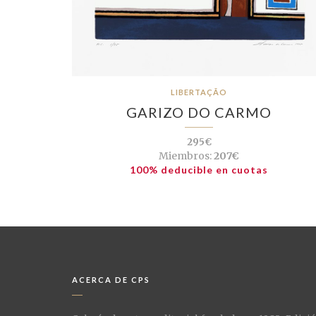
LIBERTAÇÃO
GARIZO DO CARMO
295€
Miembros:
207€
100% deducible en cuotas
ACERCA DE CPS