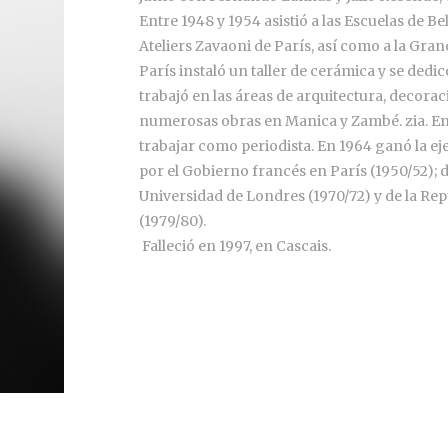
Entre 1948 y 1954 asistió a las Escuelas de Be
Ateliers Zavaoni de París, así como a la Gra
París instaló un taller de cerámica y se dedicó
trabajó en las áreas de arquitectura, decorac
numerosas obras en Manica y Zambé. zia. En
trabajar como periodista. En 1964 ganó la e
por el Gobierno francés en París (1950/52); 
Universidad de Londres (1970/72) y de la Rep
(1979/80).
Falleció en 1997, en Cascais.