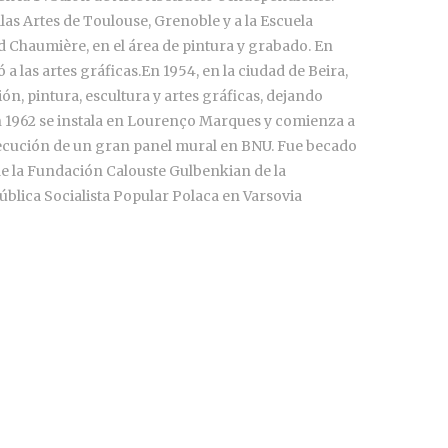
llas Artes de Toulouse, Grenoble y a la Escuela
nd Chaumière, en el área de pintura y grabado. En
 a las artes gráficas.En 1954, en la ciudad de Beira,
ión, pintura, escultura y artes gráficas, dejando
 1962 se instala en Lourenço Marques y comienza a
jecución de un gran panel mural en BNU. Fue becado
de la Fundación Calouste Gulbenkian de la
ública Socialista Popular Polaca en Varsovia