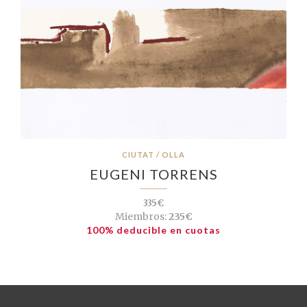
CIUTAT / OLLA
EUGENI TORRENS
335€
Miembros:
235€
100% deducible en cuotas