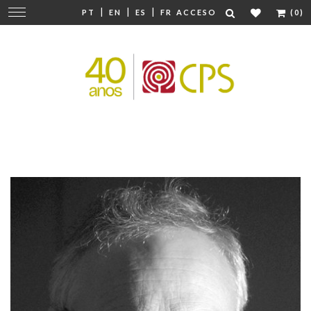
|
|
|
Cambiar
PT
EN
ES
FR
ACCESO
(0)
navegación