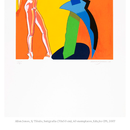
Allen Jones, S/ Título, Serigrafia (70x50 cm), 40 exemplares, Edição CPS, 2007