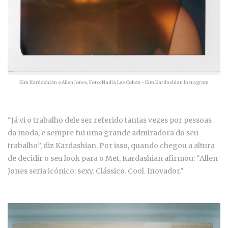
Kim Kardashian e Allen Jones, Foto: Nadia Lee Cohen - Kim Kardashian Instagram
“Já vi o trabalho dele ser referido tantas vezes por pessoas
da moda, e sempre fui uma grande admiradora do seu
trabalho”, diz Kardashian. Por isso, quando chegou a altura
de decidir o seu look para o Met, Kardashian afirmou: “Allen
Jones seria icónico: sexy. Clássico. Cool. Inovador."