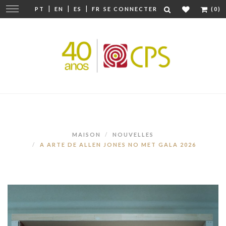
|
|
|
Modifier
PT
EN
ES
FR
SE CONNECTER
(0)
la
navigation
MAISON
NOUVELLES
A ARTE DE ALLEN JONES NO MET GALA 2026