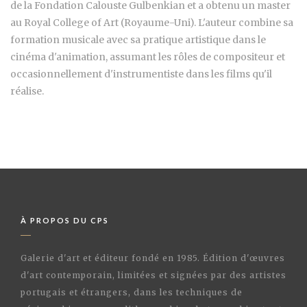
de la Fondation Calouste Gulbenkian et a obtenu un master
au Royal College of Art (Royaume-Uni). L'auteur combine sa
formation musicale avec sa pratique artistique dans le
cinéma d'animation, assumant les rôles de compositeur et
occasionnellement d'instrumentiste dans les films qu'il
réalise.
À PROPOS DU CPS
Galerie d'art et éditeur fondé en 1985. Édition d'œuvres
d'art contemporain, limitées et signées par des artistes
portugais et étrangers, dans les techniques de