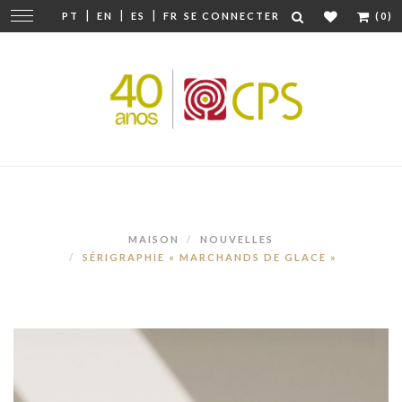
|
|
|
Modifier
PT
EN
ES
FR
SE CONNECTER
(0)
la
navigation
MAISON
NOUVELLES
SÉRIGRAPHIE « MARCHANDS DE GLACE »