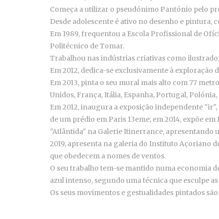
Começa a utilizar o pseudónimo Pantónio pelo pro
Desde adolescente é ativo no desenho e pintura, c
Em 1989, frequentou a Escola Profissional de Ofíc
Politécnico de Tomar.
Trabalhou nas indústrias criativas como ilustrador
Em 2012, dedica-se exclusivamente à exploração d
Em 2013, pinta o seu mural mais alto com 77 metro
Unidos, França, Itália, Espanha, Portugal, Polónia
Em 2012, inaugura a exposição independente "ir",
de um prédio em Paris 13eme; em 2014, expõe em P
"Atlântida" na Galerie Itinerrance, apresentand
2019, apresenta na galeria do Instituto Açoriano 
que obedecem a nomes de ventos.
O seu trabalho tem-se mantido numa economia de 
azul intenso, segundo uma técnica que esculpe as
Os seus movimentos e gestualidades pintados são