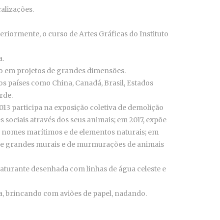
alizações.
eriormente, o curso de Artes Gráficas do Instituto
a.
ndo em projetos de grandes dimensões.
os países como China, Canadá, Brasil, Estados
rde.
13 participa na exposição coletiva de demolição
sociais através dos seus animais; em 2017, expõe
m nomes marítimos e de elementos naturais; em
ho de grandes murais e de murmurações de animais
aturante desenhada com linhas de água celeste e
a, brincando com aviões de papel, nadando.