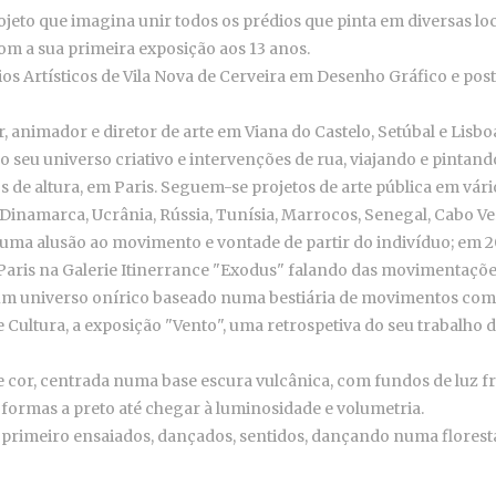
jeto que imagina unir todos os prédios que pinta em diversas loc
om a sua primeira exposição aos 13 anos.
ios Artísticos de Vila Nova de Cerveira em Desenho Gráfico e post
, animador e diretor de arte em Viana do Castelo, Setúbal e Lisbo
o seu universo criativo e intervenções de rua, viajando e pinta
s de altura, em Paris. Seguem-se projetos de arte pública em vári
, Dinamarca, Ucrânia, Rússia, Tunísia, Marrocos, Senegal, Cabo Ve
 uma alusão ao movimento e vontade de partir do indivíduo; em 20
aris na Galerie Itinerrance "Exodus" falando das movimentações 
o um universo onírico baseado numa bestiária de movimentos co
de Cultura, a exposição "Vento", uma retrospetiva do seu trabal
cor, centrada numa base escura vulcânica, com fundos de luz fr
 formas a preto até chegar à luminosidade e volumetria.
 primeiro ensaiados, dançados, sentidos, dançando numa florest