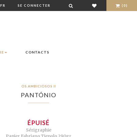
FR
SE CONNECTER
(0)
RE
CONTACTS
OS AMBICIOSOS II
PANTÓNIO
ÉPUISÉ
Sérigraphie
Papier Fabriano Tiepolo 290gr