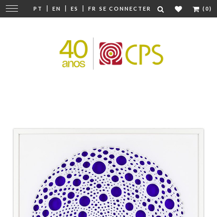
|
|
|
Modifier
PT
EN
ES
FR
SE CONNECTER
(0)
la
navigation