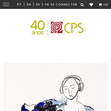
|
|
|
Modifier
PT
EN
ES
FR
SE CONNECTER
(0)
la
navigation