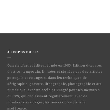
À PROPOS DU CPS
Galerie d'art et éditeur fondé en 1985. Édition d'œuvres
d'art contemporain, limitées et signées par des artistes
portugais et étrangers, dans les techniques de
sérigraphie, gravure, lithographie, photographie et art
numérique, avec un accès privilégié pour les membres
du CPS, qui choisissent régulièrement, avec de
nombreux avantages, les œuvres d'art de leur
préférence.