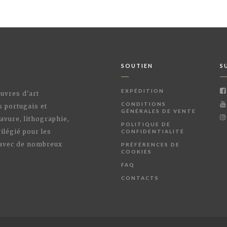
SOUTIEN
S
EXPÉDITION
œuvres d'art
CONDITIONS
s portugais et
GÉNÉRALES DE VENTE
avure, lithographie,
POLITIQUE DE
ilégié pour les
CONFIDENTIALITÉ
 avec de nombreux
PRÉFÉRENCES DE
COOKIES
FAQ
CONTACTS