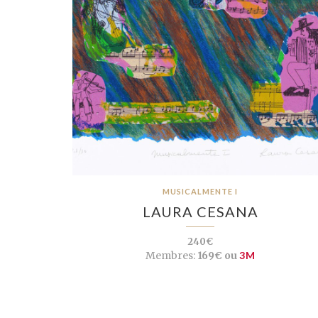
MUSICALMENTE I
LAURA CESANA
240€
Membres:
169€ ou
3M