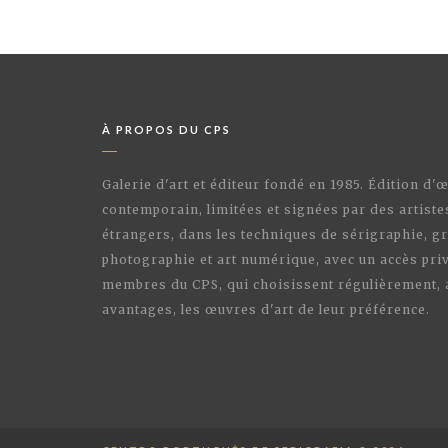
À PROPOS DU CPS
Galerie d'art et éditeur fondé en 1985. Édition d'
contemporain, limitées et signées par des artiste
étrangers, dans les techniques de sérigraphie, gr
photographie et art numérique, avec un accès priv
membres du CPS, qui choisissent régulièrement,
avantages, les œuvres d'art de leur préférence.