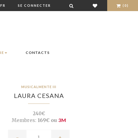
FR
SE CONNECTER
(0)
RE
CONTACTS
MUSICALMENTE III
LAURA CESANA
240€
Membres:
169€ ou
3M
-
+