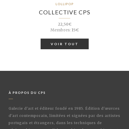
LOLLIPOP
COLLECTIVE CPS
22,50€
Membres:
15€
VOIR TOUT
À PROPOS DU CPS
Galerie d'art et éditeur fondé en 1985. Édition d'œuvres
d'art contemporain, limitées et signées par des artistes
portugais et étrangers, dans les techniques de