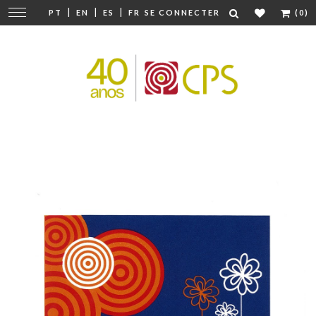
|
|
|
Modifier
PT
EN
ES
FR
SE CONNECTER
(0)
la
navigation