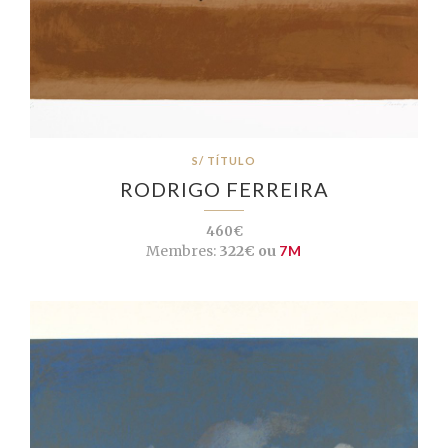
S/ TÍTULO
RODRIGO FERREIRA
460€
Membres:
322€ ou
7M