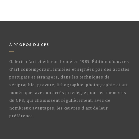
À PROPOS DU CPS
Galerie d'art et éditeur fondé en 1985. Édition d'œuvres
d'art contemporain, limitées et signées par des artistes
portugais et étrangers, dans les techniques de
sérigraphie, gravure, lithographie, photographie et art
numérique, avec un accès privilégié pour les membres
du CPS, qui choisissent régulièrement, avec de
nombreux avantages, les œuvres d'art de leur
préférence.