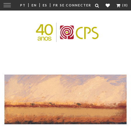
|
|
|
Modifier
PT
EN
ES
FR
SE CONNECTER
(0)
la
navigation