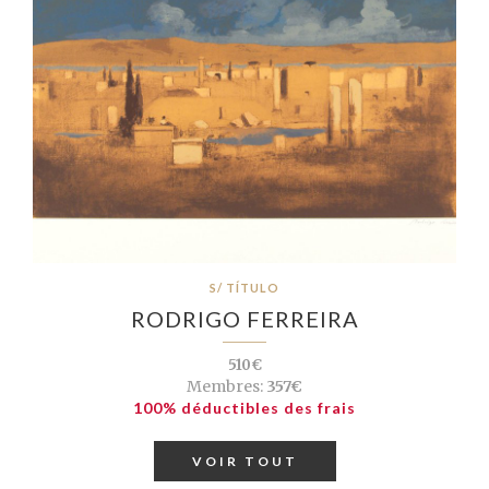
S/ TÍTULO
RODRIGO FERREIRA
510€
Membres:
357€
100% déductibles des frais
VOIR TOUT