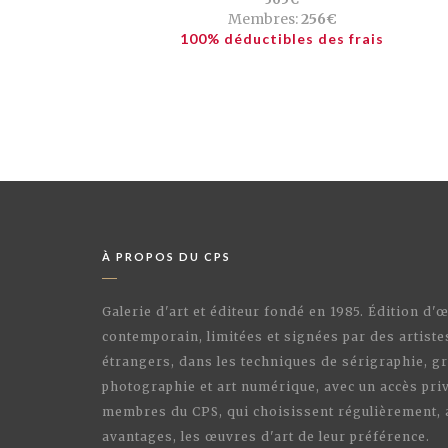
Membres:
256€
100% déductibles des frais
À PROPOS DU CPS
Galerie d'art et éditeur fondé en 1985. Édition d'
contemporain, limitées et signées par des artiste
étrangers, dans les techniques de sérigraphie, gr
photographie et art numérique, avec un accès priv
membres du CPS, qui choisissent régulièrement,
avantages, les œuvres d'art de leur préférence.