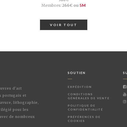
Membres:
266€ ou
5M
VOIR TOUT
SOUTIEN
S
EXPÉDITION
œuvres d'art
CONDITIONS
s portugais et
GÉNÉRALES DE VENTE
avure, lithographie,
POLITIQUE DE
ilégié pour les
CONFIDENTIALITÉ
 avec de nombreux
PRÉFÉRENCES DE
COOKIES