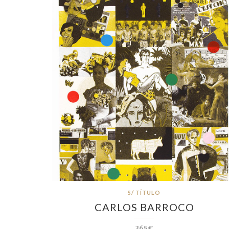
S/ TÍTULO
CARLOS BARROCO
365€