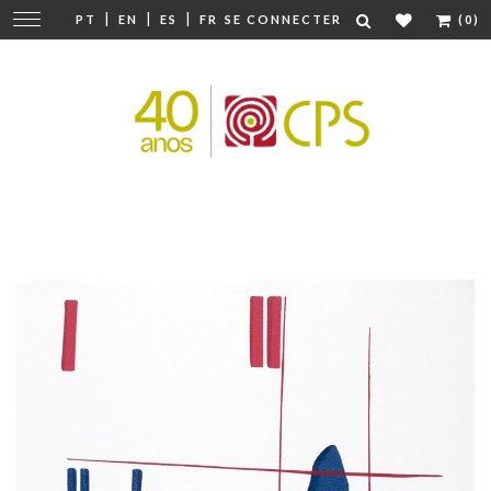
|
|
|
Modifier
PT
EN
ES
FR
SE CONNECTER
(0)
la
navigation