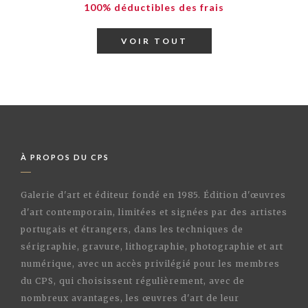
100% déductibles des frais
VOIR TOUT
À PROPOS DU CPS
Galerie d'art et éditeur fondé en 1985. Édition d'œuvres
d'art contemporain, limitées et signées par des artistes
portugais et étrangers, dans les techniques de
sérigraphie, gravure, lithographie, photographie et art
numérique, avec un accès privilégié pour les membres
du CPS, qui choisissent régulièrement, avec de
nombreux avantages, les œuvres d'art de leur