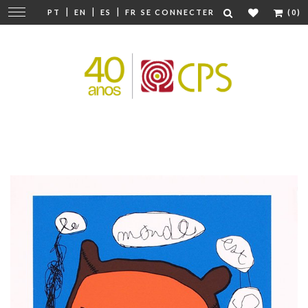
|
|
|
Modifier
PT
EN
ES
FR
SE CONNECTER
(0)
la
navigation