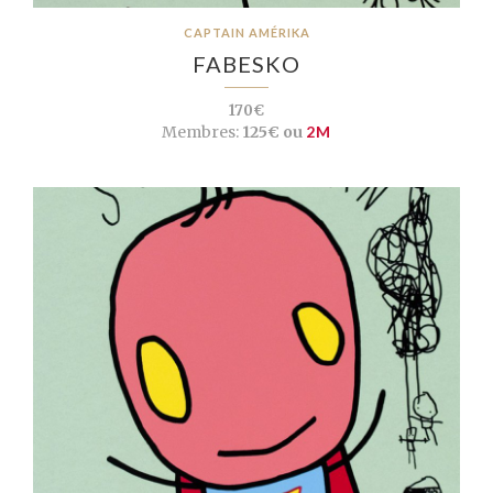
CAPTAIN AMÉRIKA
FABESKO
170€
Membres:
125€ ou
2M