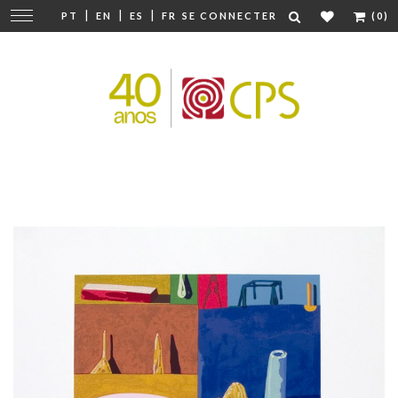
|
|
|
Modifier
PT
EN
ES
FR
SE CONNECTER
(0)
la
navigation