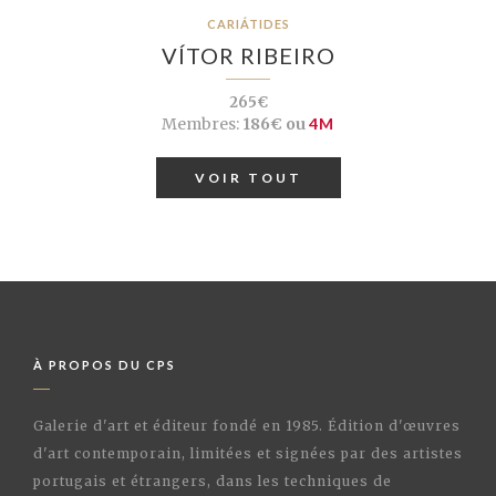
CARIÁTIDES
VÍTOR RIBEIRO
265€
Membres:
186€ ou
4M
VOIR TOUT
À PROPOS DU CPS
Galerie d'art et éditeur fondé en 1985. Édition d'œuvres
d'art contemporain, limitées et signées par des artistes
portugais et étrangers, dans les techniques de