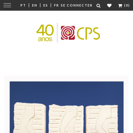
|
|
|
Modifier
PT
EN
ES
FR
SE CONNECTER
(0)
la
navigation