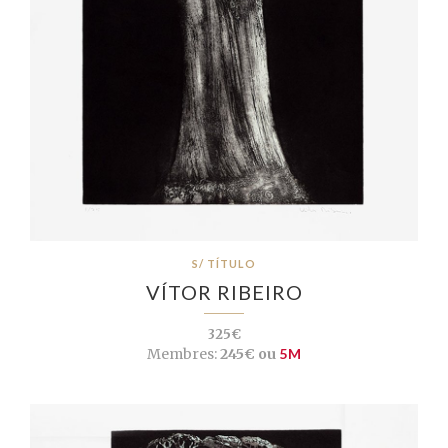
S/ TÍTULO
VÍTOR RIBEIRO
325€
Membres:
245€ ou
5M