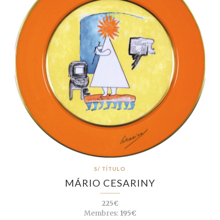
S/ TÍTULO
MÁRIO CESARINY
225€
Membres:
195€