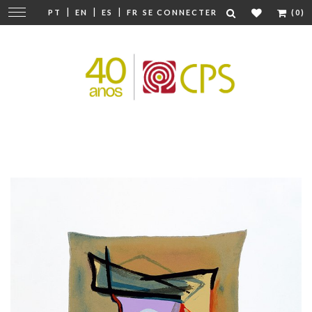
|
|
|
Modifier
PT
EN
ES
FR
SE CONNECTER
(0)
la
navigation