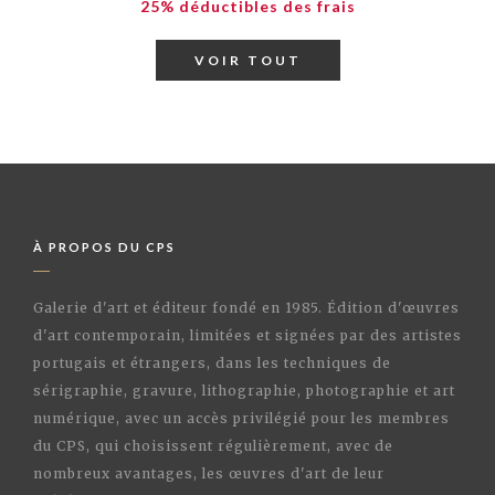
25% déductibles des frais
VOIR TOUT
À PROPOS DU CPS
Galerie d'art et éditeur fondé en 1985. Édition d'œuvres
d'art contemporain, limitées et signées par des artistes
portugais et étrangers, dans les techniques de
sérigraphie, gravure, lithographie, photographie et art
numérique, avec un accès privilégié pour les membres
du CPS, qui choisissent régulièrement, avec de
nombreux avantages, les œuvres d'art de leur