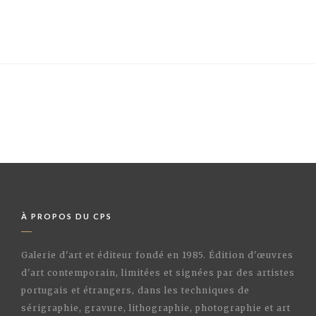
À PROPOS DU CPS
Galerie d'art et éditeur fondé en 1985. Édition d'œuvres
d'art contemporain, limitées et signées par des artistes
portugais et étrangers, dans les techniques de
sérigraphie, gravure, lithographie, photographie et art