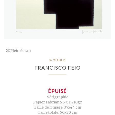
Plein écran
S/ TÍTULO
FRANCISCO FEIO
ÉPUISÉ
Sérigraphie
Papier Fabriano 5 GF 210gr
Taille de l'image: 37x44 cm
Taille totale: 50x70 cm