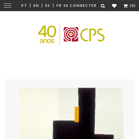
|
|
|
Modifier
PT
EN
ES
FR
SE CONNECTER
(0)
la
navigation