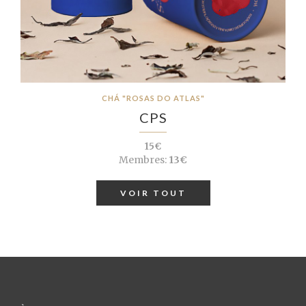
CHÁ "ROSAS DO ATLAS"
CPS
15€
Membres:
13€
VOIR TOUT