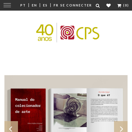
|
|
|
Modifier
PT
EN
ES
FR
SE CONNECTER
(0)
la
navigation