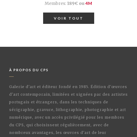
Membres:
189€ ou
4M
VOIR TOUT
À PROPOS DU CPS
Galerie d'art et éditeur fondé en 1985. Édition d'œuvres
d'art contemporain, limitées et signées par des artistes
portugais et étrangers, dans les techniques de
sérigraphie, gravure, lithographie, photographie et art
numérique, avec un accès privilégié pour les membres
du CPS, qui choisissent régulièrement, avec de
nombreux avantages, les œuvres d'art de leur