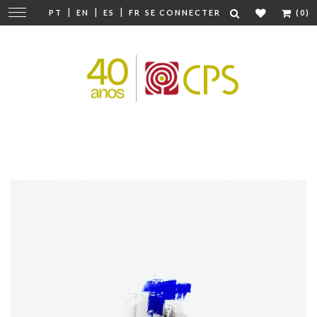
|
|
|
Modifier
PT
EN
ES
FR
SE CONNECTER
(0)
la
navigation