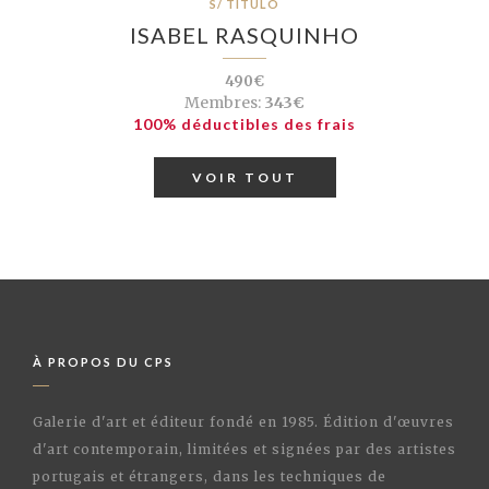
S/ TÍTULO
ISABEL RASQUINHO
490€
Membres:
343€
100% déductibles des frais
VOIR TOUT
À PROPOS DU CPS
Galerie d'art et éditeur fondé en 1985. Édition d'œuvres
d'art contemporain, limitées et signées par des artistes
portugais et étrangers, dans les techniques de