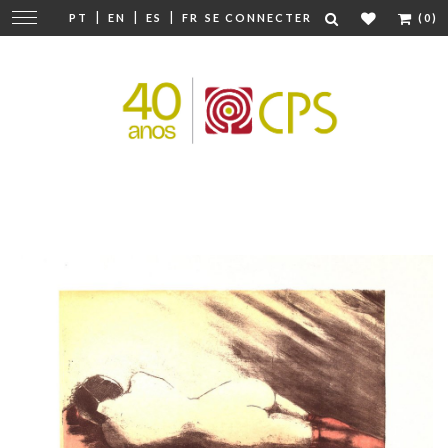
|
|
|
Modifier
PT
EN
ES
FR
SE CONNECTER
(0)
la
navigation