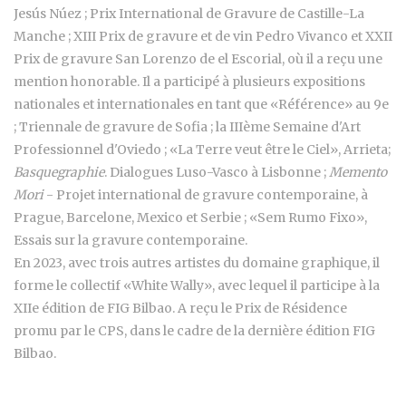
Jesús Núez ; Prix ​​International de Gravure de Castille-La
Manche ; XIII Prix de gravure et de vin Pedro Vivanco et XXII
Prix de gravure San Lorenzo de el Escorial, où il a reçu une
mention honorable. Il a participé à plusieurs expositions
nationales et internationales en tant que «Référence» au 9e
; Triennale de gravure de Sofia ; la IIIème Semaine d'Art
Professionnel d'Oviedo ; «La Terre veut être le Ciel», Arrieta;
Basquegraphie
. Dialogues Luso-Vasco à Lisbonne ;
Memento
Mori
- Projet international de gravure contemporaine, à
Prague, Barcelone, Mexico et Serbie ; «Sem Rumo Fixo»,
Essais sur la gravure contemporaine.
En 2023, avec trois autres artistes du domaine graphique, il
forme le collectif «White Wally», avec lequel il participe à la
XIIe édition de FIG Bilbao. A reçu le Prix de Résidence
promu par le CPS, dans le cadre de la dernière édition FIG
Bilbao.