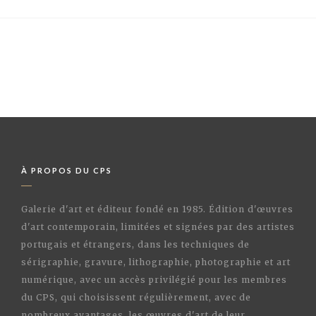
À PROPOS DU CPS
Galerie d'art et éditeur fondé en 1985. Édition d'œuvres
d'art contemporain, limitées et signées par des artistes
portugais et étrangers, dans les techniques de
sérigraphie, gravure, lithographie, photographie et art
numérique, avec un accès privilégié pour les membres
du CPS, qui choisissent régulièrement, avec de
nombreux avantages, les œuvres d'art de leur