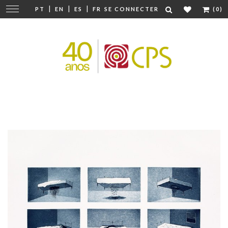
|
|
|
Modifier
PT
EN
ES
FR
SE CONNECTER
(0)
la
navigation