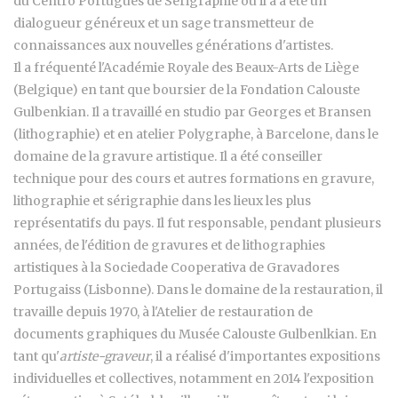
du Centro Português de Sérigraphie où il a a été un
dialogueur généreux et un sage transmetteur de
connaissances aux nouvelles générations d'artistes.
Il a fréquenté l'Académie Royale des Beaux-Arts de Liège
(Belgique) en tant que boursier de la Fondation Calouste
Gulbenkian. Il a travaillé en studio par Georges et Bransen
(lithographie) et en atelier Polygraphe, à Barcelone, dans le
domaine de la gravure artistique. Il a été conseiller
technique pour des cours et autres formations en gravure,
lithographie et sérigraphie dans les lieux les plus
représentatifs du pays. Il fut responsable, pendant plusieurs
années, de l'édition de gravures et de lithographies
artistiques à la Sociedade Cooperativa de Gravadores
Portugaiss (Lisbonne). Dans le domaine de la restauration, il
travaille depuis 1970, à l'Atelier de restauration de
documents graphiques du Musée Calouste Gulbenlkian. En
tant qu'
artiste-graveur
, il a réalisé d'importantes expositions
individuelles et collectives, notamment en 2014 l'exposition