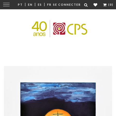
|
|
|
Modifier
PT
EN
ES
FR
SE CONNECTER
(0)
la
navigation