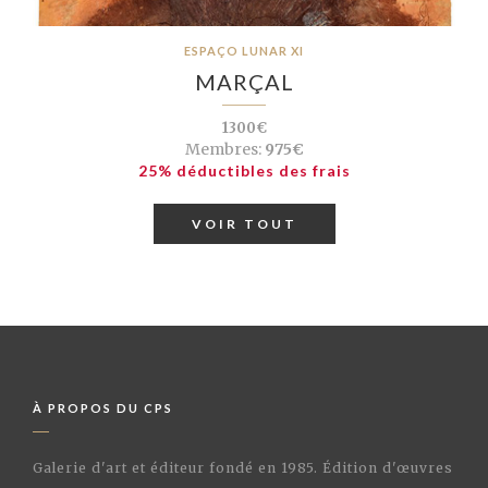
ESPAÇO LUNAR XI
MARÇAL
1300€
Membres:
975€
25% déductibles des frais
VOIR TOUT
À PROPOS DU CPS
Galerie d'art et éditeur fondé en 1985. Édition d'œuvres