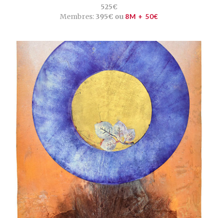
525€
Membres:
395€ ou
8M + 50€