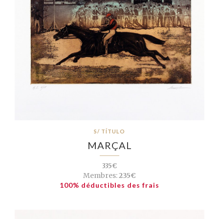
S/ TÍTULO
MARÇAL
335€
Membres:
235€
100% déductibles des frais