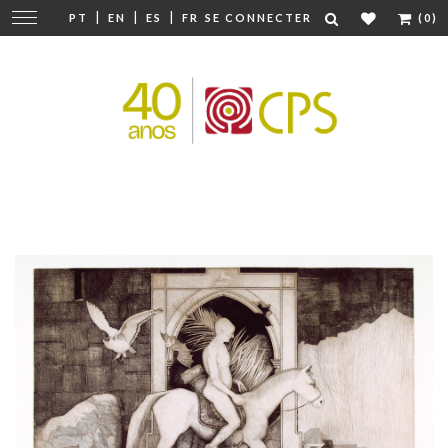
|
|
|
Modifier
PT
EN
ES
FR
SE CONNECTER
(0)
la
navigation