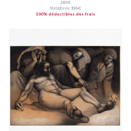
280€
Membres:
196€
100% déductibles des frais