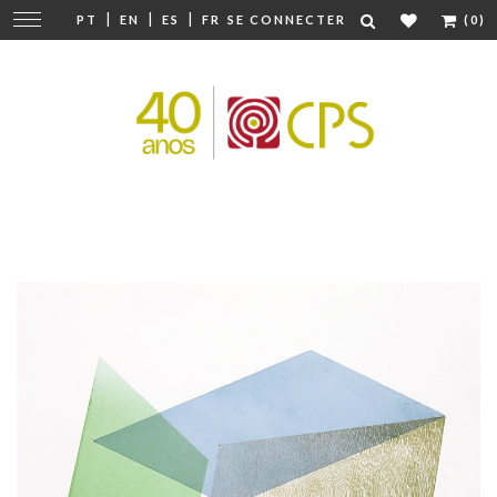
|
|
|
Modifier
PT
EN
ES
FR
SE CONNECTER
(0)
la
navigation