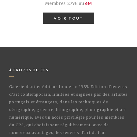
Membres:
277€ ou
6M
VOIR TOUT
À PROPOS DU CPS
Galerie d'art et éditeur fondé en 1985. Édition d'œuvres
d'art contemporain, limitées et signées par des artistes
portugais et étrangers, dans les techniques de
sérigraphie, gravure, lithographie, photographie et art
numérique, avec un accès privilégié pour les membres
du CPS, qui choisissent régulièrement, avec de
nombreux avantages, les œuvres d'art de leur