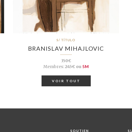
S/ TÍTULO
BRANISLAV MIHAJLOVIC
350€
Membres:
245€ ou
5M
VOIR TOUT
SOUTIEN
S