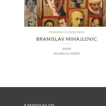
PEQUENO ICONOSTASIS
BRANISLAV MIHAJLOVIC
600€
Membres:
480€
À PROPOS DU CPS