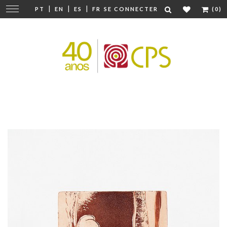
|
|
|
Modifier
PT
EN
ES
FR
SE CONNECTER
(0)
la
navigation