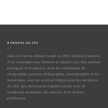
À PROPOS DU CPS
Galerie d'art et éditeur fondé en 1985. Édition d'œuvres
d'art contemporain, limitées et signées par des artistes
portugais et étrangers, dans les techniques de
sérigraphie, gravure, lithographie, photographie et art
numérique, avec un accès privilégié pour les membres
du CPS, qui choisissent régulièrement, avec de
nombreux avantages, les œuvres d'art de leur
préférence.