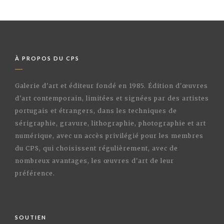
À PROPOS DU CPS
Galerie d'art et éditeur fondé en 1985. Édition d'œuvres
d'art contemporain, limitées et signées par des artistes
portugais et étrangers, dans les techniques de
sérigraphie, gravure, lithographie, photographie et art
numérique, avec un accès privilégié pour les membres
du CPS, qui choisissent régulièrement, avec de
nombreux avantages, les œuvres d'art de leur
préférence.
SOUTIEN