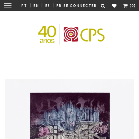
|
|
|
Modifier
PT
EN
ES
FR
SE CONNECTER
(0)
la
navigation