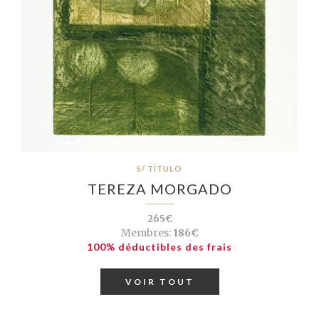
S/ TÍTULO
TEREZA MORGADO
265€
Membres:
186€
100% déductibles des frais
VOIR TOUT