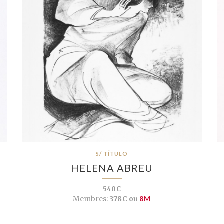
S/ TÍTULO
HELENA ABREU
540€
Membres:
378€ ou
8M