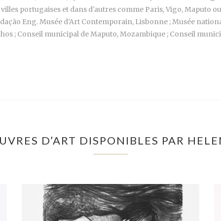
 villes portugaises et dans d'autres comme Paris, Vigo, Maputo o
dação Eng. Musée d'Art Contemporain, Lisbonne ; Musée national d
os ; Conseil municipal de Maputo, Mozambique ; Conseil municipal
UVRES D’ART DISPONIBLES PAR HEL