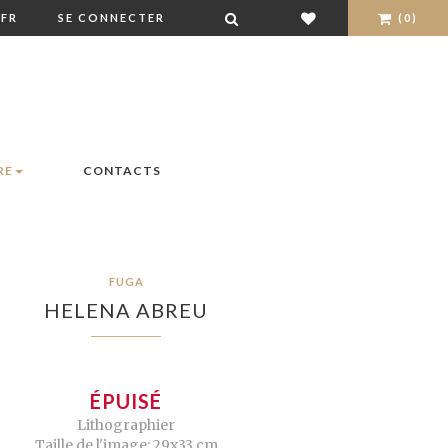
FR
SE CONNECTER
(0)
RE
CONTACTS
FUGA
HELENA ABREU
ÉPUISÉ
Lithographier
Taille de l'image: 29x33 cm