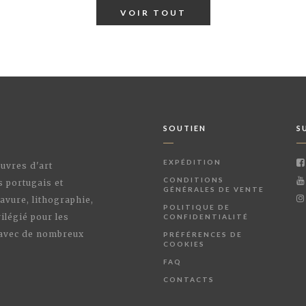
VOIR TOUT
SOUTIEN
S
EXPÉDITION
œuvres d'art
CONDITIONS
s portugais et
GÉNÉRALES DE VENTE
avure, lithographie,
POLITIQUE DE
ilégié pour les
CONFIDENTIALITÉ
 avec de nombreux
PRÉFÉRENCES DE
COOKIES
FAQ
CONTACTS