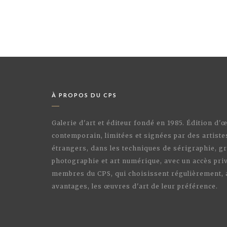
À PROPOS DU CPS
Galerie d'art et éditeur fondé en 1985. Édition d'
contemporain, limitées et signées par des artiste
étrangers, dans les techniques de sérigraphie, gr
photographie et art numérique, avec un accès priv
membres du CPS, qui choisissent régulièrement,
avantages, les œuvres d'art de leur préférence.