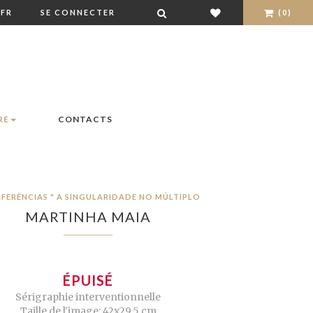
FR
SE CONNECTER
(0)
RE
CONTACTS
RFERÊNCIAS " A SINGULARIDADE NO MÚLTIPLO
MARTINHA MAIA
ÉPUISÉ
Sérigraphie interventionnelle
Taille de l'image: 42x29,5 cm