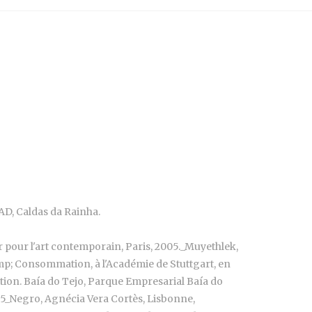
SAD, Caldas da Rainha.
r pour l'art contemporain, Paris, 2005._Muyethlek,
mp; Consommation, à l'Académie de Stuttgart, en
tion. Baía do Tejo, Parque Empresarial Baía do
05_Negro, Agnécia Vera Cortès, Lisbonne,