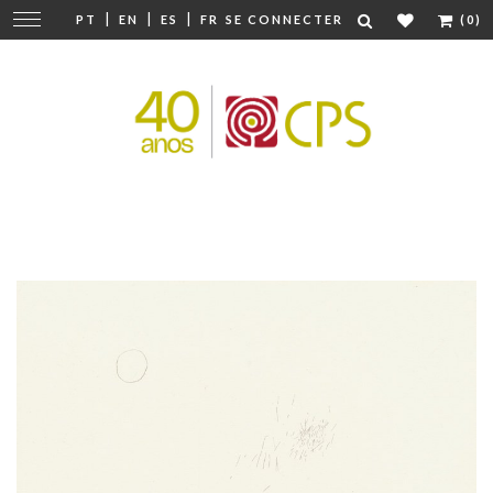
|
|
|
Modifier
PT
EN
ES
FR
SE CONNECTER
(0)
la
navigation