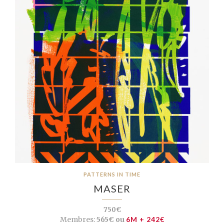
PATTERNS IN TIME
MASER
750€
Membres:
565€ ou
6M + 242€