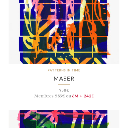
PATTERNS IN TIME
MASER
750€
Membres:
565€ ou
6M + 242€