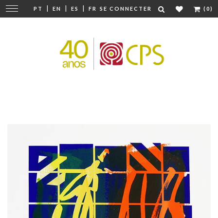
|
|
|
Modifier
PT
EN
ES
FR
SE CONNECTER
(0)
la
navigation