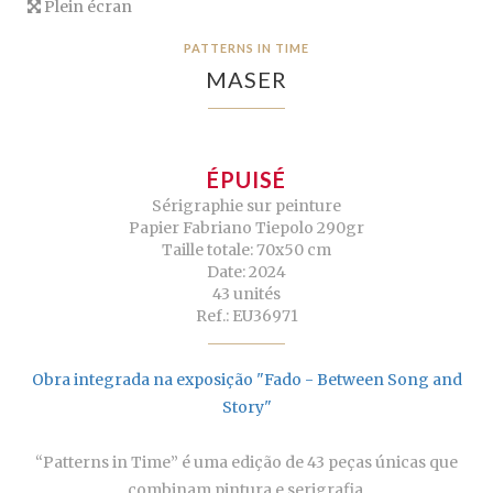
Plein écran
PATTERNS IN TIME
MASER
ÉPUISÉ
Sérigraphie sur peinture
Papier Fabriano Tiepolo 290gr
Taille totale: 70x50 cm
Date: 2024
43 unités
Ref.: EU36971
Obra integrada na exposição "Fado - Between Song and
Story"
“Patterns in Time” é uma edição de 43 peças únicas que
combinam pintura e serigrafia.