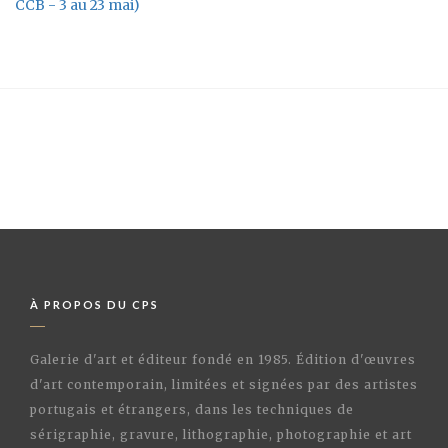
CCB - 3 au 23 mai)
À PROPOS DU CPS
Galerie d'art et éditeur fondé en 1985. Édition d'œuvres
d'art contemporain, limitées et signées par des artistes
portugais et étrangers, dans les techniques de
sérigraphie, gravure, lithographie, photographie et art