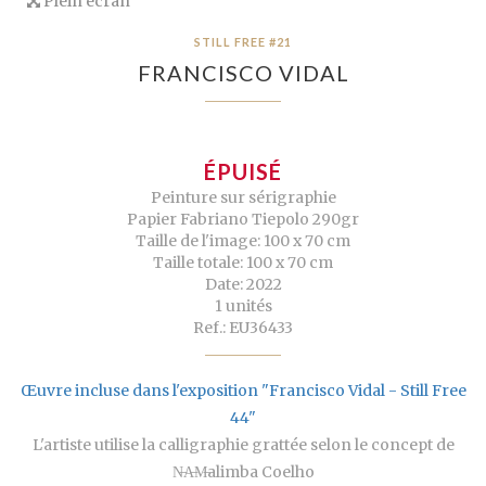
Plein écran
STILL FREE #21
FRANCISCO VIDAL
ÉPUISÉ
Peinture sur sérigraphie
Papier Fabriano Tiepolo 290gr
Taille de l'image: 100 x 70 cm
Taille totale: 100 x 70 cm
Date: 2022
1 unités
Ref.: EU36433
Œuvre incluse dans l'exposition "Francisco Vidal - Still Free
44"
L'artiste utilise la calligraphie grattée selon le concept de
N̶A̶M̶alimba Coelho