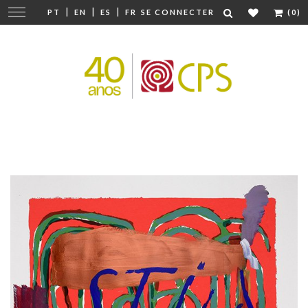
|
|
|
Modifier
PT
EN
ES
FR
SE CONNECTER
(0)
la
navigation