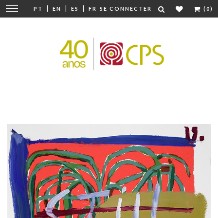
|
|
|
Modifier
PT
EN
ES
FR
SE CONNECTER
(0)
la
navigation